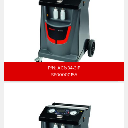
P/N:
AC1x34-3iP
SP00000155
AC1x34-3i für R134a/R456a